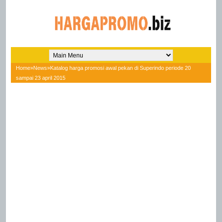
Home
»
News
»
Katalog harga promosi awal pekan di Superindo periode 20
sampai 23 april 2015