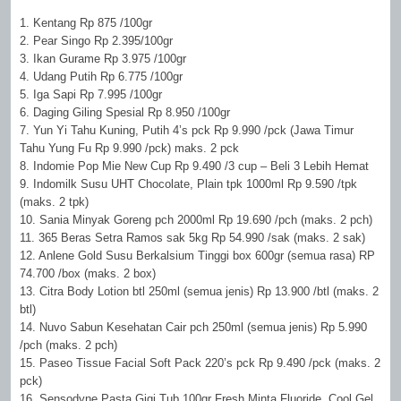
1. Kentang Rp 875 /100gr
2. Pear Singo Rp 2.395/100gr
3. Ikan Gurame Rp 3.975 /100gr
4. Udang Putih Rp 6.775 /100gr
5. Iga Sapi Rp 7.995 /100gr
6. Daging Giling Spesial Rp 8.950 /100gr
7. Yun Yi Tahu Kuning, Putih 4’s pck Rp 9.990 /pck (Jawa Timur
Tahu Yung Fu Rp 9.990 /pck) maks. 2 pck
8. Indomie Pop Mie New Cup Rp 9.490 /3 cup – Beli 3 Lebih Hemat
9. Indomilk Susu UHT Chocolate, Plain tpk 1000ml Rp 9.590 /tpk
(maks. 2 tpk)
10. Sania Minyak Goreng pch 2000ml Rp 19.690 /pch (maks. 2 pch)
11. 365 Beras Setra Ramos sak 5kg Rp 54.990 /sak (maks. 2 sak)
12. Anlene Gold Susu Berkalsium Tinggi box 600gr (semua rasa) RP
74.700 /box (maks. 2 box)
13. Citra Body Lotion btl 250ml (semua jenis) Rp 13.900 /btl (maks. 2
btl)
14. Nuvo Sabun Kesehatan Cair pch 250ml (semua jenis) Rp 5.990
/pch (maks. 2 pch)
15. Paseo Tissue Facial Soft Pack 220’s pck Rp 9.490 /pck (maks. 2
pck)
16. Sensodyne Pasta Gigi Tub 100gr Fresh Minta Fluoride, Cool Gel