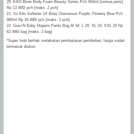
20. KAO Biore Body Foam Beauty Series Pch 450ml (semua jenis)
Rp 13.900/ pch [maks. 2 pch]
21. So Klin Softener 1X Bilas Glamorous Purple, Flowery Blue Pch
900ml Rp 16.490/ pch [maks. 2 pch]
22. Goo>N Baby Diapers Pants Bag M 34, L 28, XL 24, XXL 20 Rp
62.490/ bag [maks. 2 bag]
*Super Indo berhak melakukan pembatasan pembelian, harga sudah
termasuk diskon