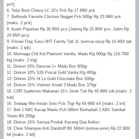
pch]
6. Telur Best Choice LC 10’s Pck Rp 17.990/ pck
7. Belfoods Favorite Chicken Nugget Pck 500gr Rp 23.990/ pck
[maks. 2 pck]
8. Ayam Pejantan Rp 26.950/ pcs (Jateng Rp 25.950/ pcs; Jatim Rp
24.950/ pcs)
9. Frisian Flag Susu UHT Family Tpk 1L (semua rasa) Rp 10.400/ tpk
[maks. 2 tpk]
10. Morinaga Chil Kid Platinum Vanilla, Madu Klg 800gr Rp 216.700/
klg [maks. 2 klg]
11. Diskon 10% Dancow 1+ Madu Box 800gr
12. Diskon 10% S26 Procal Gold Vanila Klg 400gr
13. Diskon 15% Hi Lo Gold Chocolate Box 500gr
14. Diskon 15% Vidoran Xmart 3 Madu Box 375gr
15. CDR Suplemen Makanan 15’s Jeruk Tub Rp 44.990/ tub [maks. 2
tub]
16. Sedaap Mie Instan Soto Pck 75gr Rp 64.990/ krt [maks. 2 krt]
17. Beli 1 ABC Kecap Manis Pch 580ml Berhadiah 1 ABC Sambal
Terasi Btl 200gr
18. Diskon 15% Semua Produk Kacang Dua Kelinci
19. Clear Shampoo Anti Dandruff Btl 340ml (semua jenis) Rp 22.900/
btl [maks. 2 btl]