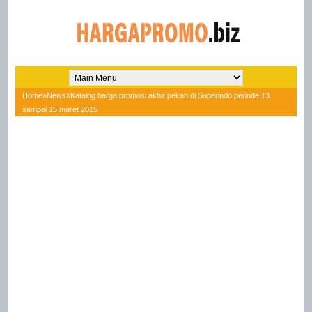
Home
»
News
»
Katalog harga promosi akhir pekan di Superindo periode 13
sampai 15 maret 2015