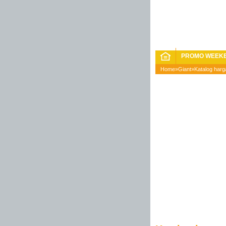
PROMO WEEK
Home
»
Giant
»
Katalog harg