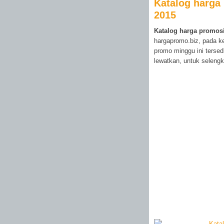
Katalog harga 
2015
Katalog harga promosi
hargapromo.biz, pada k
promo minggu ini tersed
lewatkan, untuk selengk