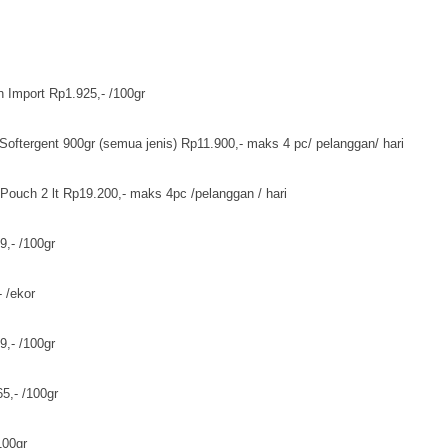
 Import Rp1.925,- /100gr
Softergent 900gr (semua jenis) Rp11.900,- maks 4 pc/ pelanggan/ hari
Pouch 2 lt Rp19.200,- maks 4pc /pelanggan / hari
,- /100gr
 /ekor
,- /100gr
5,- /100gr
100gr