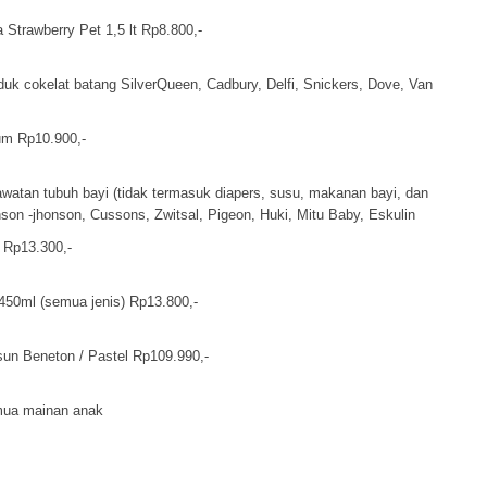
 Strawberry Pet 1,5 lt Rp8.800,-
k cokelat batang SilverQueen, Cadbury, Delfi, Snickers, Dove, Van
um Rp10.900,-
watan tubuh bayi (tidak termasuk diapers, susu, makanan bayi, dan
son -jhonson, Cussons, Zwitsal, Pigeon, Huki, Mitu Baby, Eskulin
 Rp13.300,-
450ml (semua jenis) Rp13.800,-
sun Beneton / Pastel Rp109.990,-
mua mainan anak