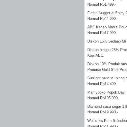
Normal Rp1.499,-
Fiesta Nugget & Spicy 
Normal Rp44.990,-
ABC Kecap Manis Pouch
Normal Rp17.990,-
Diskon 15% Sedaap Mi
Diskon hingga 25% Prod
Kopi ABC.
Diskon 10% Produk susu 
Promise Gold S-26 Proc
Sunlight pencuci piring
Normal Rp14.490,-
Mamypoko Popok Bayi N
Normal Rp105.990,-
Diamond susu segar 1 l
Normal Rp19.990,-
Wall’s Es Krim Selecti
Normal Rp41.990,-