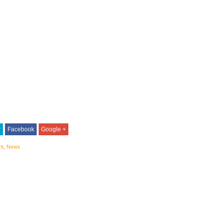
r
Facebook
Google +
nt
,
News