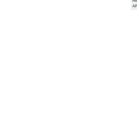
He
AP