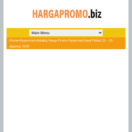
Home
»
Hypermart
»
Katalog Harga Promo Hypermart Awal Pekan 22 – 25
Agustus 2016