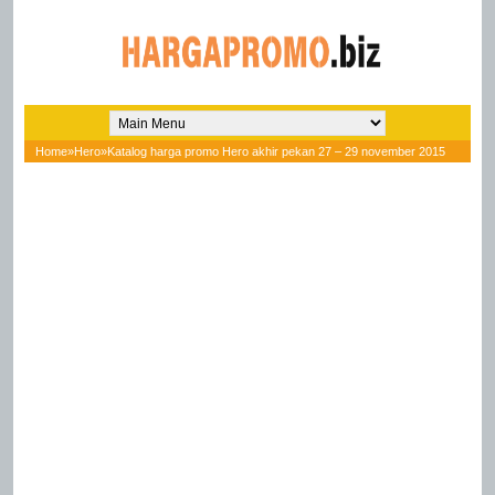
Home
»
Hero
»
Katalog harga promo Hero akhir pekan 27 – 29 november 2015