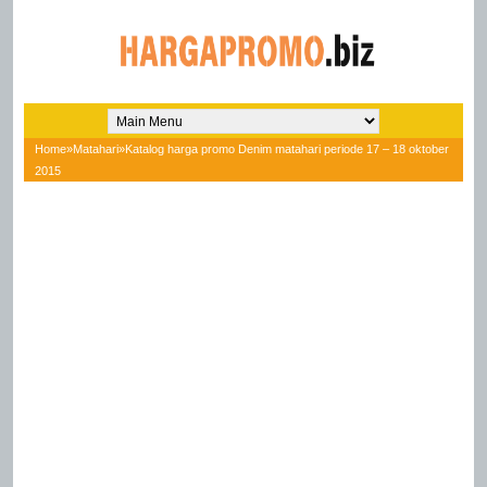
Home
»
Matahari
»
Katalog harga promo Denim matahari periode 17 – 18 oktober
2015