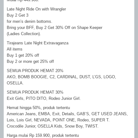
Late Night Ride On with Wrangler
Buy 2 Get 3
for men’s denim bottoms.
Bring your BFF, Buy 2 Get 30% Off on Shape Keeper
(Ladies Collection).
Tirajeans Late Night Extravaganza
All items
Buy 1 get 20% off
Buy 2 or more get 25% off
SEMUA PRODUK HEMAT 20%
AKO, BOMB BOOGIE, C2, CARDINAL, DUST, L’GS, LOGO,
OSELLA.
SEMUA PRODUK HEMAT 30%
Exit Girls, PITO DITO, Rodeo Junior Girl.
Hemat hingga 50%, produk tertentu
American Jeans, EMBA, Exit, Details, GAB’S, GET USED JEANS,
Lois, Lois Girl, NEVADA, POINT ONE, Rodeo, SUPER T.
Crocodile Junior, OSELLA Kids, Snow Boy, TWIST.
Harga mulai Rp 159.900, produk tertentu